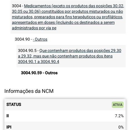
3004
-
Medicamentos (exceto os produtos das posições 30.02,
30.05 ou 30.06) constituídos por produtos misturados ou não
misturados, preparados para fins terapêuticos ou profiláticos,
apresentados em doses (incluindo os destinados a serem
administrados por via pe
3004.90
-
- Outros
3004.90.5
-
Que contenham produtos das posições 29.30
a 29.32, mas que não contenham produtos dos itens
3004.90.1 a 3004.90.4
3004.90.59
-
Outros
Informações da NCM
STATUS
ATIVA
II
7.2
%
IPI
0
%