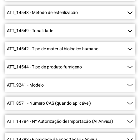
ATT_14548
-
Método de esterilização
ATT_14549
-
Tonalidade
ATT_14542
-
Tipo de material biológico humano
ATT_14544
-
Tipo de produto fumígeno
ATT_9241
-
Modelo
ATT_8571
-
Número CAS (quando aplicável)
ATT_14784
-
Nº Autorização de Importação (AI Anvisa)
ATT_14783
-
Finalidade da importação - Anvisa