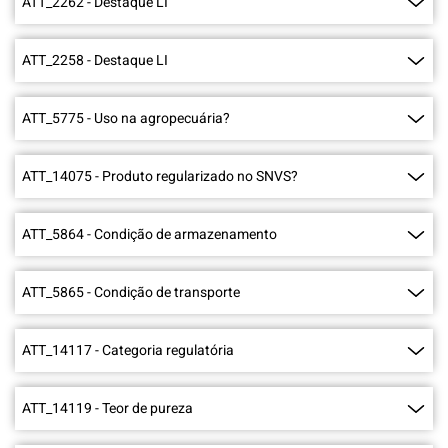
ATT_2262
-
Destaque LI
ATT_2258
-
Destaque LI
ATT_5775
-
Uso na agropecuária?
ATT_14075
-
Produto regularizado no SNVS?
ATT_5864
-
Condição de armazenamento
ATT_5865
-
Condição de transporte
ATT_14117
-
Categoria regulatória
ATT_14119
-
Teor de pureza