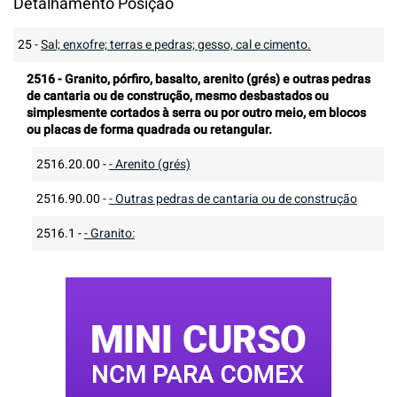
Detalhamento Posição
25
-
Sal; enxofre; terras e pedras; gesso, cal e cimento.
2516
-
Granito, pórfiro, basalto, arenito (grés) e outras pedras
de cantaria ou de construção, mesmo desbastados ou
simplesmente cortados à serra ou por outro meio, em blocos
ou placas de forma quadrada ou retangular.
2516.20.00
-
- Arenito (grés)
2516.90.00
-
- Outras pedras de cantaria ou de construção
2516.1
-
- Granito: